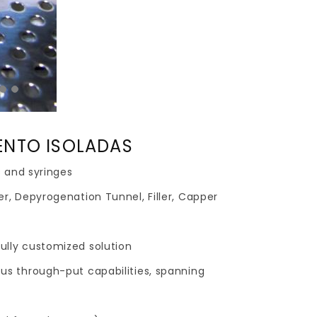
ENTO ISOLADAS
es and syringes
er, Depyrogenation Tunnel, Filler, Capper
fully customized solution
ous through-put capabilities, spanning