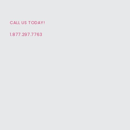
CALL US TODAY!
1.877.297.7763