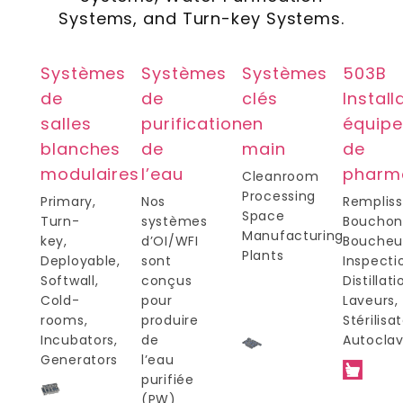
Systems, and Turn-key Systems.
Systèmes
Systèmes
Systèmes
503B
de
de
clés
Install
salles
purification
en
équip
blanches
de
main
de
modulaires
l’eau
pharm
Cleanroom
Processing
Primary,
Nos
Rempliss
Space
Turn-
systèmes
Bouchon
Manufacturing
key,
d’OI/WFI
Boucheu
Plants
Deployable,
sont
Inspecti
Softwall,
conçus
Distillati
Cold-
pour
Laveurs,
rooms,
produire
Stérilisa
Incubators,
de
Autoclav
Generators
l’eau
purifiée
(PW)